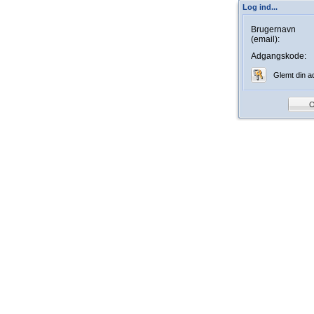
Log ind...
Brugernavn
(email):
Adgangskode:
Glemt din 