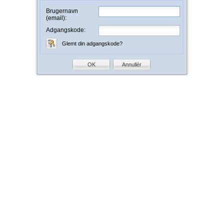
Brugernavn
(email):
Adgangskode:
Glemt din adgangskode?
OK
Annullér