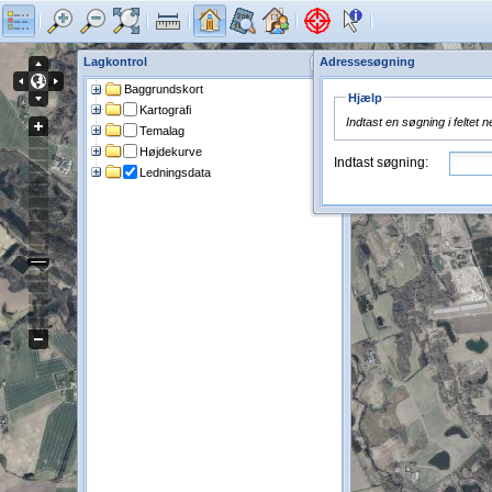
Lagkontrol
Adressesøgning
Baggrundskort
Hjælp
Kartografi
Indtast en søgning i feltet 
Temalag
Højdekurve
Indtast søgning:
Ledningsdata